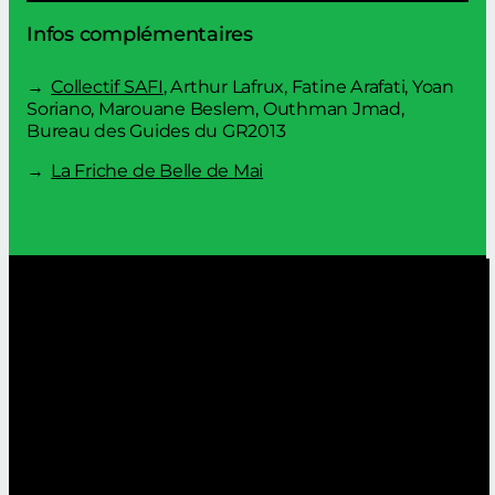
Infos complémentaires
Collectif SAFI
, Arthur Lafrux, Fatine Arafati, Yoan
Soriano, Marouane Beslem, Outhman Jmad,
Bureau des Guides du GR2013
La Friche de Belle de Mai